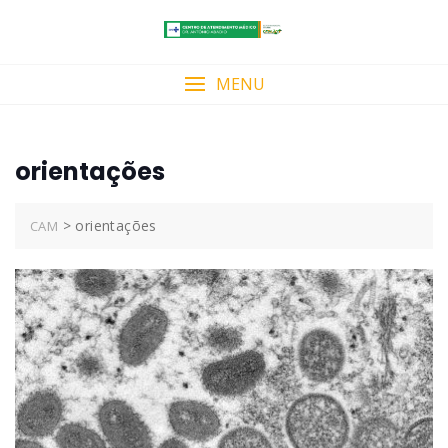
Skip
to
content
MENU
orientações
>
orientações
CAM