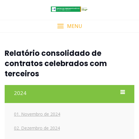
Skip
to
content
MENU
Relatório consolidado de
contratos celebrados com
terceiros
2024
01. Novembro de 2024
02. Dezembro de 2024