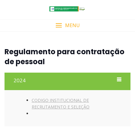
Skip
to
content
MENU
Regulamento para contratação
de pessoal
2024
CODIGO INSTITUCIONAL DE
RECRUTAMENTO E SELEÇÃO