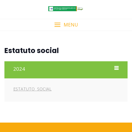
Skip
to
content
MENU
Estatuto social
2024
ESTATUTO SOCIAL